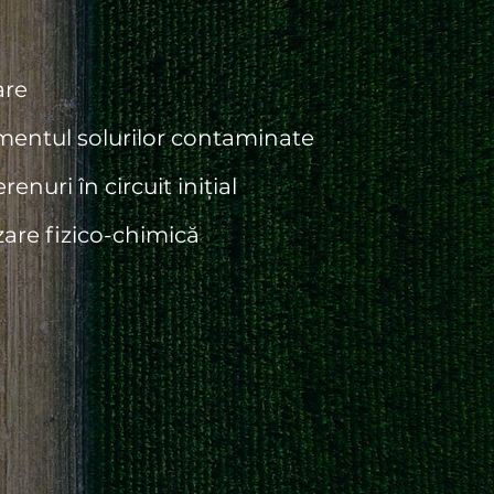
are
ntul solurilor contaminate
enuri în circuit inițial
are fizico-chimică