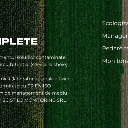
Ecologiz
Manageme
MPLETE
Redare ter
mentul solurilor contaminate,
Monitoriz
cuitul inițial (servicii la cheie).
mică (laborator de analize fizico-
formitate cu SR EN ISO
istem de management de mediu
ări SC STILO MONITORING SRL.