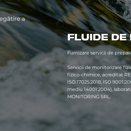
regătire a
FLUIDE DE
Furnizare servicii de prepara
Servicii de monitorizare fiz
fizico-chimice, acreditat R
ISO 17025:2018, ISO 9001:2
mediu 14001:2004), laborator
MONITORING SRL.