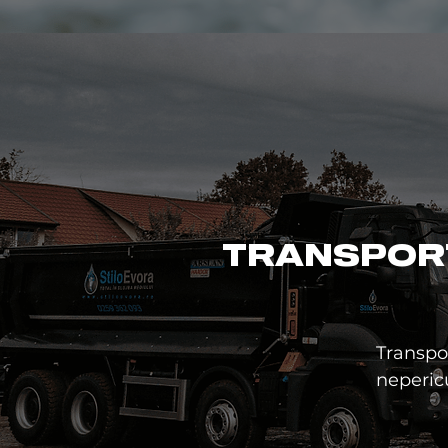
TRANSPOR
Transpor
nepericu