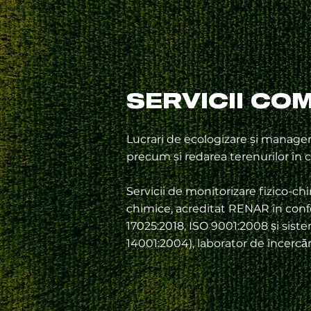
SERVICII CO
Lucrari de ecologizare și manage
precum și redarea terenurilor în cir
Servicii de monitorizare fizico-chi
chimice, acreditat RENAR în con
17025:2018, ISO 9001:2008 și s
14001:2004), laborator de încerc