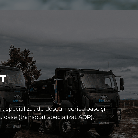
T
t specializat de deșeuri periculoase și
loase (transport specializat ADR).